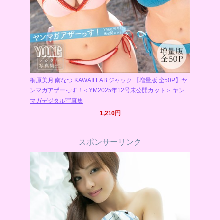
桐原美月 南なつ KAWAII LAB.ジャック 【増量版 全50P】ヤ
ンマガアザーっす！＜YM2025年12号未公開カット＞ ヤン
マガデジタル写真集
1,210円
スポンサーリンク