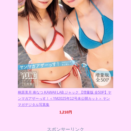
桐原美月 南なつ KAWAII LAB.ジャック 【増量版 全50P】ヤ
ンマガアザーっす！＜YM2025年12号未公開カット＞ ヤン
マガデジタル写真集
1,210円
スポンサーリンク